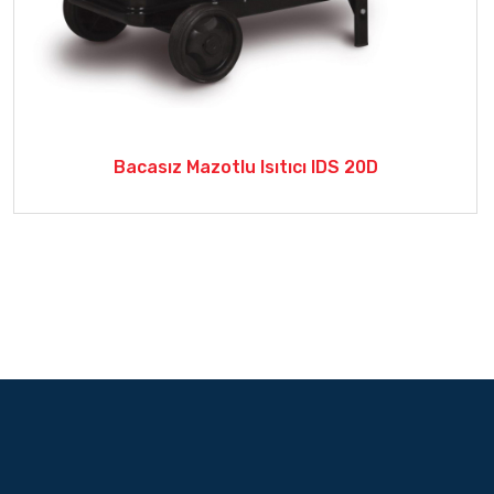
Bacasız Mazotlu Isıtıcı IDS 20D