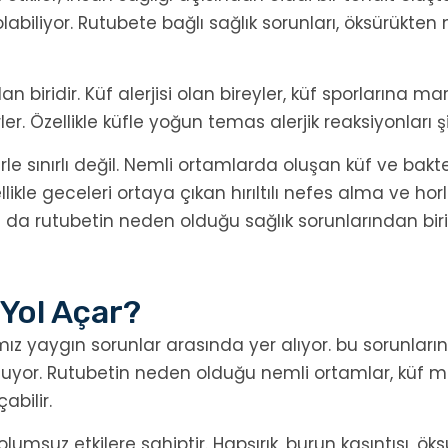
labiliyor. Rutubete bağlı sağlık sorunları, öksürükte
an biridir. Küf alerjisi olan bireyler, küf sporlarına m
ler. Özellikle küfle yoğun temas alerjik reaksiyonları ş
erle sınırlı değil. Nemli ortamlarda oluşan küf ve bakte
likle geceleri ortaya çıkan hırıltılı nefes alma ve horl
 da rutubetin neden olduğu sağlık sorunlarından birid
 Yol Açar?
ız yaygın sorunlar arasında yer alıyor. bu sorunların
uyor. Rutubetin neden olduğu nemli ortamlar, küf mant
abilir.
umsuz etkilere sahiptir. Hapşırık, burun kaşıntısı, öksü