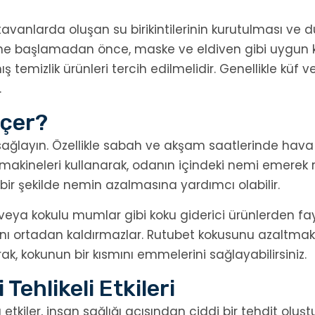
a tavanlarda oluşan su birikintilerinin kurutulması 
lemine başlamadan önce, maske ve eldiven gibi uygun 
ş temizlik ürünleri tercih edilmelidir. Genellikle küf ve
.
eçer?
sağlayın. Özellikle sabah ve akşam saatlerinde hava
i makineleri kullanarak, odanın içindeki nemi emerek r
i bir şekilde nemin azalmasına yardımcı olabilir.
veya kokulu mumlar gibi koku giderici ürünlerden fay
nı ortadan kaldırmazlar. Rutubet kokusunu azaltmak iç
arak, kokunun bir kısmını emmelerini sağlayabilirsiniz.
Tehlikeli Etkileri
tkiler, insan sağlığı açısından ciddi bir tehdit oluşt