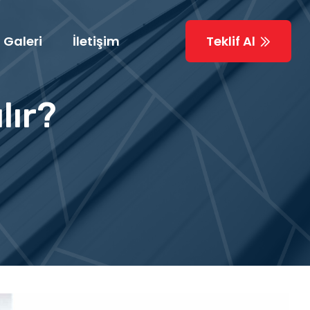
Galeri
İletişim
Teklif Al
lır?