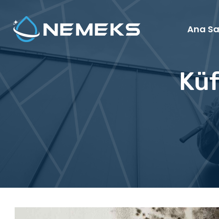
Ana Sa
Küf