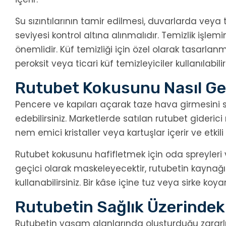
Su sızıntılarının tamir edilmesi, duvarlarda vey
seviyesi kontrol altına alınmalıdır. Temizlik iş
önemlidir. Küf temizliği için özel olarak tasarlanmı
peroksit veya ticari küf temizleyiciler kullanılabilir
Rutubet Kokusunu Nasıl G
Pencere ve kapıları açarak taze hava girmesini 
edebilirsiniz. Marketlerde satılan rutubet gideric
nem emici kristaller veya kartuşlar içerir ve etkil
Rutubet kokusunu hafifletmek için oda spreyleri 
geçici olarak maskeleyecektir, rutubetin kaynağı
kullanabilirsiniz. Bir kâse içine tuz veya sirke koy
Rutubetin Sağlık Üzerindeki 
Rutubetin yaşam alanlarında oluşturduğu zararlı e