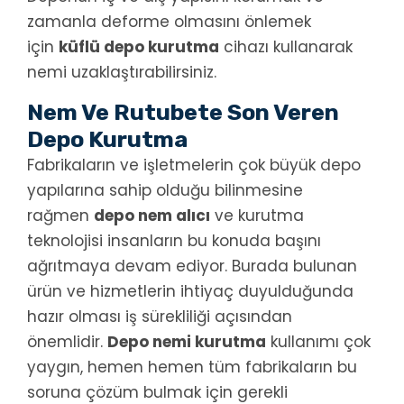
zamanla deforme olmasını önlemek
için
küflü depo kurutma
cihazı kullanarak
nemi uzaklaştırabilirsiniz.
Nem Ve Rutubete Son Veren
Depo Kurutma
Fabrikaların ve işletmelerin çok büyük depo
yapılarına sahip olduğu bilinmesine
rağmen
depo nem alıcı
ve kurutma
teknolojisi insanların bu konuda başını
ağrıtmaya devam ediyor. Burada bulunan
ürün ve hizmetlerin ihtiyaç duyulduğunda
hazır olması iş sürekliliği açısından
önemlidir.
Depo nemi kurutma
kullanımı çok
yaygın, hemen hemen tüm fabrikaların bu
soruna çözüm bulmak için gerekli