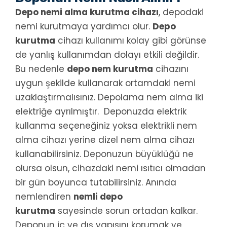
Depo nemi alma kurutma cihazı
, depodaki
nemi kurutmaya yardımcı olur.
Depo
kurutma
cihazı kullanımı kolay gibi görünse
de yanlış kullanımdan dolayı etkili değildir.
Bu nedenle
depo nem kurutma
cihazını
uygun şekilde kullanarak ortamdaki nemi
uzaklaştırmalısınız. Depolama nem alma iki
elektriğe ayrılmıştır. Deponuzda elektrik
kullanma seçeneğiniz yoksa elektrikli nem
alma cihazı yerine dizel nem alma cihazı
kullanabilirsiniz. Deponuzun büyüklüğü ne
olursa olsun, cihazdaki nemi ısıtıcı olmadan
bir gün boyunca tutabilirsiniz. Anında
nemlendiren
nemli depo
kurutma
sayesinde sorun ortadan kalkar.
Deponun iç ve dış yapısını korumak ve