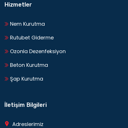
Hizmetler
Nem Kurutma
Rutubet Giderme
Ozonla Dezenfeksiyon
Beton Kurutma
Şap Kurutma
İletişim Bilgileri
Adreslerimiz