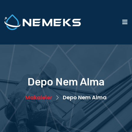
Depo Nem Alma
Makaleler
Depo Nem Alma