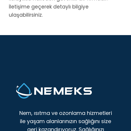
İletişime geçerek detaylı bilgiye
ulaşabilirsiniz.
Nem, ısıtma ve ozonlama hizmetleri
ile yaşam alanlarınızın sağlığını size
geri kazandırıyoruz. Sağlığınızı