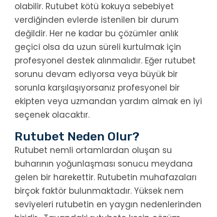
olabilir. Rutubet kötü kokuya sebebiyet
verdiğinden evlerde istenilen bir durum
değildir. Her ne kadar bu çözümler anlık
geçici olsa da uzun süreli kurtulmak için
profesyonel destek alınmalıdır. Eğer rutubet
sorunu devam ediyorsa veya büyük bir
sorunla karşılaşıyorsanız profesyonel bir
ekipten veya uzmandan yardım almak en iyi
seçenek olacaktır.
Rutubet Neden Olur?
Rutubet nemli ortamlardan oluşan su
buharının yoğunlaşması sonucu meydana
gelen bir harekettir. Rutubetin muhafazaları
birçok faktör bulunmaktadır. Yüksek nem
seviyeleri rutubetin en yaygın nedenlerinden