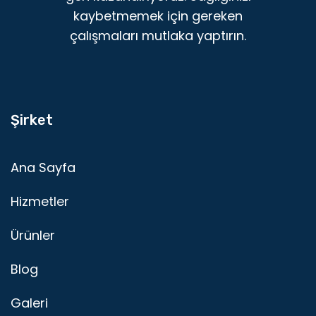
kaybetmemek için gereken
çalışmaları mutlaka yaptırın.
Şirket
Ana Sayfa
Hizmetler
Ürünler
Blog
Galeri